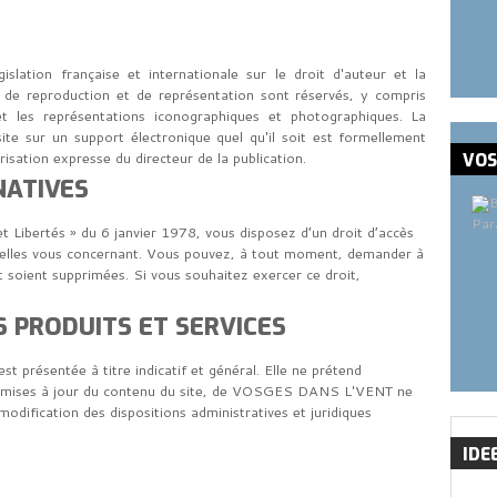
islation française et internationale sur le droit d'auteur et la
its de reproduction et de représentation sont réservés, y compris
t les représentations iconographiques et photographiques. La
ite sur un support électronique quel qu'il soit est formellement
risation expresse du directeur de la publication.
VO
NATIVES
Par
 Libertés » du 6 janvier 1978, vous disposez d’un droit d’accès
nnelles vous concernant. Vous pouvez, à tout moment, demander à
 soient supprimées. Si vous souhaitez exercer ce droit,
 PRODUITS ET SERVICES
t présentée à titre indicatif et général. Elle ne prétend
es mises à jour du contenu du site, de VOSGES DANS L'VENT ne
odification des dispositions administratives et juridiques
IDE