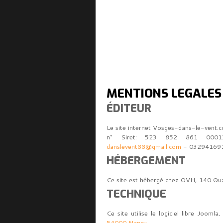
MENTIONS LÉGALES
ÉDITEUR
Le site internet Vosges-dans-le-vent.co
n° Siret: 523 852 861 0001
danslevent88@gmail.com
- 03294169
HÉBERGEMENT
Ce site est hébergé chez OVH, 140 Qua
TECHNIQUE
Ce site utilise le logiciel libre Jooml
54000 Nancy