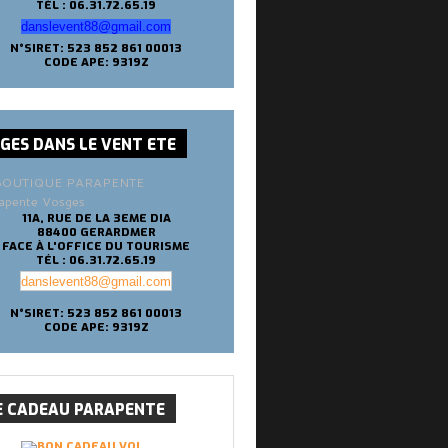
TÉL : 06.31.72.65.19
danslevent88@gmail.com
N°SIRET: 523 852 861 00013
CODE APE: 9319Z
SGES
DANS LE VENT ETE
apente Vosges
11A, RUE DE LA 3EME DIA
88400 GERARDMER
FACE À L'OFFICE DU TOURISME
TÉL : 06.31.72.65.19
danslevent88@gmail.com
N°SIRET: 523 852 861 00013
CODE APE: 9319Z
E
CADEAU PARAPENTE