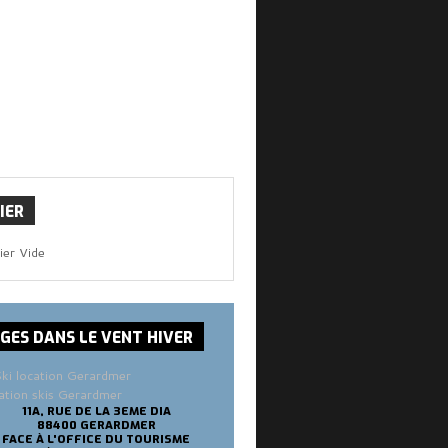
IER
ier Vide
SGES
DANS LE VENT HIVER
ation skis Gerardmer
11A, RUE DE LA 3EME DIA
88400 GERARDMER
FACE À L'OFFICE DU TOURISME