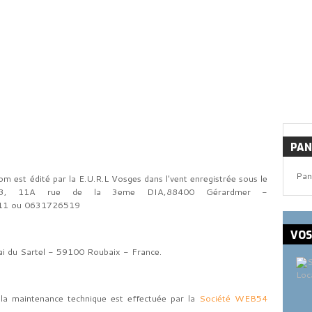
PAN
Pan
m est édité par la E.U.R.L Vosges dans l'vent enregistrée sous le
3, 11A rue de la 3eme DIA,88400 Gérardmer -
11 ou 0631726519
VO
i du Sartel - 59100 Roubaix - France.
Loc
a, la maintenance technique est effectuée par la
Société WEB54