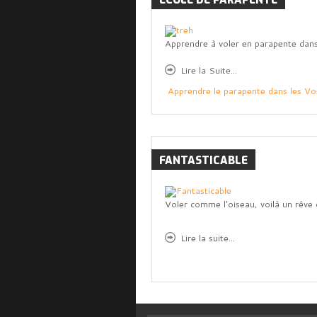
ECOLE
DE PARAPENTE
Apprendre à voler en parapente dans
Lire la Suite...
Apprendre le parapente dans les V
FANTASTICABLE
Voler comme l'oiseau, voilà un rêve 
Lire la suite...