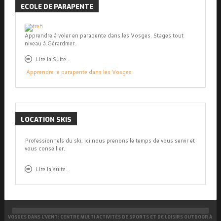
ECOLE
DE PARAPENTE
Apprendre à voler en parapente dans les Vosges. Stages tout
niveau à Gérardmer.
Lire la Suite...
Apprendre le parapente dans les Vosges
LOCATION
SKIS
Professionnels du ski, ici nous prenons le temps de vous servir et
vous conseiller.
Lire la
suite...
VOSGES DANS L’VENT: CENTRE MULTI ACTIVITÉS DE SPORTS ET DE LOISIRS OUTDOOR À