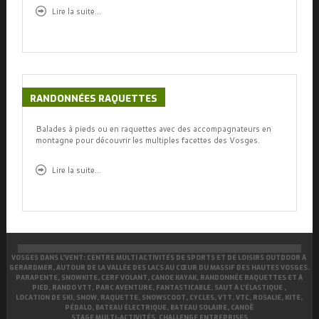
Lire la suite...
RANDONNÉES
RAQUETTES
Balades à pieds ou en raquettes avec des accompagnateurs en
montagne pour découvrir les multiples facettes des Vosges.
Lire la suite...
VOSGES DANS L’VENT: CENTRE MULTI ACTIVITÉS DE SPORTS ET DE LOISIRS OUTDOOR À
GERARDMER, AUTOUR DE LA VALLÉE DES LACS AU CŒUR DU MASSIF DES HAUTES VOSGES.
PARAPENTE, SNOWKITE, CERF VOLANT, CANOE KAYAK, RANDONNÉE RAQUETTES ET À
PIED, RANDO VTT, PARC AVENTURE, FANTASTICABLE, SAUT À L'ÉLASTIQUE ,
LOCATION DE SKI, SNOW, RAQUETTE, SNOWSCOOT, CYCLES, VTT, VTC, ROSALIE, KITE,
PÉDALO, BATEAU ÉLECTRIQUE, BATEAU SOLAIRE, CANOË
STAGE MULTI-ACTIVITÉS, CHALLENGE ENTREPRISES