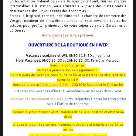
En louant votre matériel de skis à Vosges dans l'vent, fini les attentes
inteminables à la station, vous arriverez aux pieds des pistes prêts à
chausser vos skis. Et vous faites des économies....
Franckus, le gérant, formateur de skimann à la chambre de commerce des
Vosges, moniteur de snowkite et parapente, vous devoilera toutes les
astuces pour profiter pleinement de votre séjour de skis à Gérardmer et
La Bresse.
.
Alors, gagnez ce temps précieux
OUVERTURE DE LA BOUTIQUE EN HIVER
Vacances scolaires et WE:
8h30 à 18h30 en continu
Hors Vacances:
9h00 13h30 et 16h30 18h00. Fermé le Mercredi.
Semaine de Vacances
Pensez à prendre vos skis rapidement...
Pour 6 jours de location, possibilité de louer le matériel de skis la veille à
partir de 14 h.
Nous vous accueillons jusqu'à 20h- 20h30 le Samedi et le Dimanche.
Préparez vos vacances d'hiver à Gérardmer avec Vosges dans l'vent.
Réservez dès maintenant vos skis
, surfs, raquettes à notre location située
face à l'office du tourisme.
Cliquez ici pour réserver votre matériel de ski à la location et obtenir un
devis
Cliquez ici pour réserver des maintenant vos skis et bénéficier de 5% de
remise
Plan des pistes de la station de skis de Gerardmer