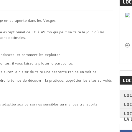
LO
ge en parapente dans les Vosges
 exceptionnel de 30 à 45 mn qui peut se faire le jour où les
sont optimales.
endances, et comment les exploiter.
entes, il vous laissera piloter le parapente.
 aurez le plaisir de faire une descente rapide en voltige.
e le temps de découvrir la pratique, apprécier les sites survolés
LOC
LO
ol
s adaptée aux personnes sensibles au mal des transports.
LOC
rapente exceptionnel de 30 à 45 mn qui peut
LO
ditions aérologiques sur les Vosges sont
LA 