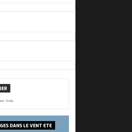
IER
ier Vide
SGES
DANS LE VENT ETE