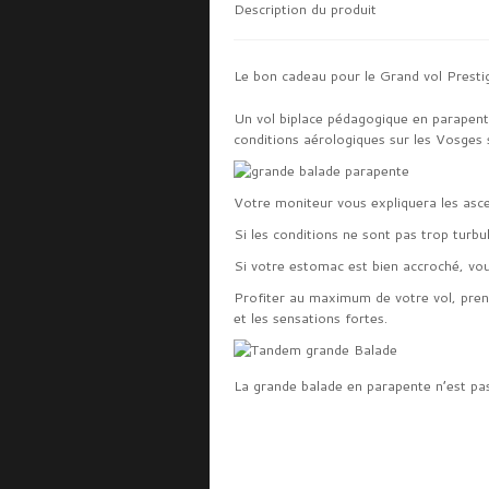
Description du produit
Le bon cadeau pour le Grand vol Presti
Un vol biplace pédagogique en parapente
conditions aérologiques sur les Vosges 
Votre moniteur vous expliquera les asc
Si les conditions ne sont pas trop turbul
Si votre estomac est bien accroché, vous
Profiter au maximum de votre vol, prendr
et les sensations fortes.
La grande balade en parapente n’est pa
biplace péda
gogique en pa
se faire le jour où les con
optimales.