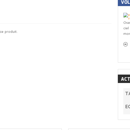
VO
Ose
cie
ce produit.
mon
ACT
T
E