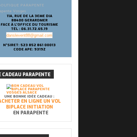
apente Vosges
11A, RUE DE LA 3EME DIA
88400 GERARDMER
FACE À L'OFFICE DU TOURISME
TÉL : 06.31.72.65.19
danslevent88@gmail.com
N°SIRET: 523 852 861 00013
CODE APE: 9319Z
E
CADEAU PARAPENTE
UNE BONNE IDÉE CADEAU :
ACHETER EN LIGNE UN VOL
BIPLACE INITIATION
EN PARAPENTE