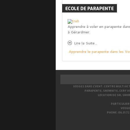
ECOLE
DE PARAPENTE
Apprendre à voler en parapente dans
à Gérardmer.
Lire la Suite...
Apprendre le parapente dans les V
VOSGES DANS L’VENT: CENTRE MULTI AC
PARAPENTE, SNOWKITE, CERF VO
LOCATION DE SKI, SNO
PARTICULIERS
VOSGES
PHONE: 06.31.72.