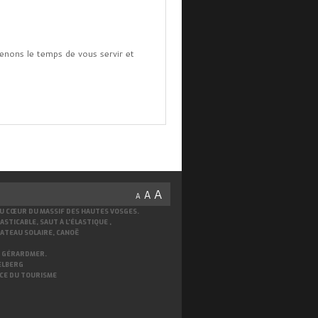
renons le temps de vous servir et
A
A
A
AU CŒUR DU MASSIF DES HAUTES VOSGES.
TICABLE, SAUT À L'ÉLASTIQUE ,
BATEAU SOLAIRE, CANOË
 À GÉRARDMER.
TELBERG
FICE DU TOURISME