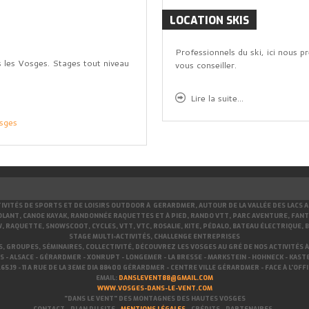
LOCATION
SKIS
Professionnels du ski, ici nous p
 les Vosges. Stages tout niveau
vous conseiller.
Lire la
suite...
osges
TIVITÉS DE SPORTS ET DE LOISIRS OUTDOOR À GERARDMER, AUTOUR DE LA VALLÉE DES LACS 
LANT, CANOE KAYAK, RANDONNÉE RAQUETTES ET À PIED, RANDO VTT, PARC AVENTURE, FANTAS
W, RAQUETTE, SNOWSCOOT, CYCLES, VTT, VTC, ROSALIE, KITE, PÉDALO, BATEAU ÉLECTRIQUE, 
STAGE MULTI-ACTIVITÉS, CHALLENGE ENTREPRISES
, GROUPES, SÉMINAIRES, COLLECTIVITÉ, DÉCOUVREZ LES VOSGES AU GRÉ DE NOS ACTIVITÉS
 - ALSACE - GÉRARDMER - XONRUPT - LONGEMER - LA BRESSE - MARKSTEIN - HOHNECK - KAS
65.19 -
11 A RUE DE LA 3EME DIA 88400 GÉRARDMER - CENTRE VILLE GÉRARDMER - FACE À L'OF
EMAIL:
DANSLEVENT88@GMAIL.COM
WWW.VOSGES-DANS-LE-VENT.COM
"DANS LE VENT" DES MONTAGNES DES HAUTES VOSGES